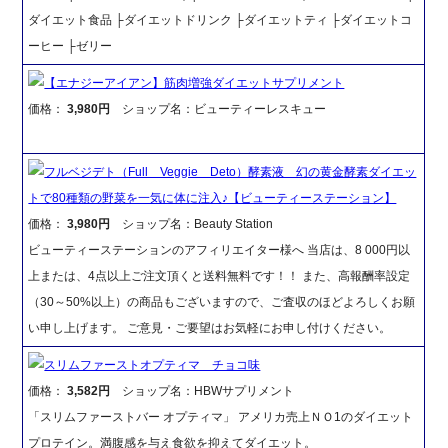
ダイエット食品 ├ダイエットドリンク ├ダイエットティ ├ダイエットコ
ーヒー ├ゼリー
【エナジーアイアン】筋肉増強ダイエットサプリメント
価格：
3,980円
ショップ名：ビューティーレスキュー
フルベジデト（Full Veggie Deto）酵素液 幻の黄金酵素ダイエッ
トで80種類の野菜を一気に体に注入♪【ビューティーステーション】
価格：
3,980円
ショップ名：Beauty Station
ビューティーステーションのアフィリエイター様へ 当店は、8 000円以
上または、4点以上ご注文頂くと送料無料です！！ また、高報酬率設定
（30～50%以上）の商品もございますので、ご査収のほどよろしくお願
い申し上げます。 ご意見・ご要望はお気軽にお申し付けください。
スリムファーストオプティマ チョコ味
価格：
3,582円
ショップ名：HBWサプリメント
「スリムファーストバー オプティマ」 アメリカ売上ＮＯ1のダイエット
プロテイン。満腹感を与え食欲を抑えてダイエット。