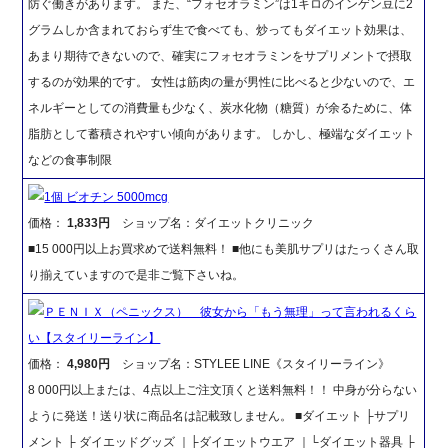
防ぐ働きがあります。 また、“フォセオラミン”は1キロのインゲン豆に2
グラムしか含まれておらず生で食べても、炒ってもダイエット効果は、
あまり期待できないので、確実にフォセオラミンをサプリメントで摂取
するのが効果的です。 女性は筋肉の量が男性に比べると少ないので、エ
ネルギーとしての消費量も少なく、炭水化物（糖質）が余るために、体
脂肪として蓄積されやすい傾向があります。 しかし、極端なダイエット
などの食事制限
1個 ビオチン 5000mcg
価格：
1,833円
ショップ名：ダイエットクリニック
■15 000円以上お買求めで送料無料！ ■他にも美肌サプリはたっくさん取
り揃えていますので是非ご覧下さいね。
ＰＥＮＩＸ（ペニックス） 彼女から「もう無理」って言われるくら
い【スタイリーライン】
価格：
4,980円
ショップ名：STYLEE LINE《スタイリーライン》
8 000円以上または、4点以上ご注文頂くと送料無料！！ 中身が分らない
ように発送！送り状に商品名は記載致しません。 ■ダイエット ├サプリ
メント ├ ダイエッドグッズ ｜├ダイエットウエア ｜└ダイエット器具 ├