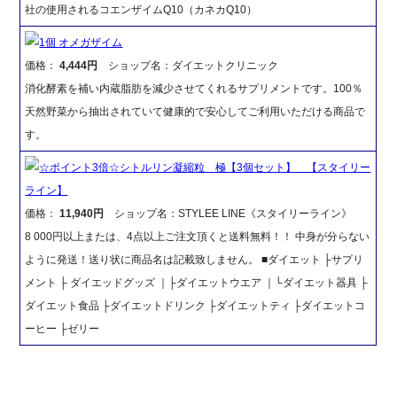
社の使用されるコエンザイムQ10（カネカQ10）
1個 オメガザイム
価格：
4,444円
ショップ名：ダイエットクリニック
消化酵素を補い内蔵脂肪を減少させてくれるサプリメントです。100％
天然野菜から抽出されていて健康的で安心してご利用いただける商品で
す。
☆ポイント3倍☆シトルリン凝縮粒 極【3個セット】 【スタイリー
ライン】
価格：
11,940円
ショップ名：STYLEE LINE《スタイリーライン》
8 000円以上または、4点以上ご注文頂くと送料無料！！ 中身が分らない
ように発送！送り状に商品名は記載致しません。 ■ダイエット ├サプリ
メント ├ ダイエッドグッズ ｜├ダイエットウエア ｜└ダイエット器具 ├
ダイエット食品 ├ダイエットドリンク ├ダイエットティ ├ダイエットコ
ーヒー ├ゼリー