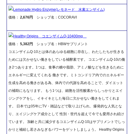
Lemonade Hydro Enzyme(レモネード 水素エンザイム)
価格：
2,676円
ショップ名：COCORAVI
Healthy Origins コエンザイムQ-10400mg
価格：
5,382円
ショップ名：HBWサプリメント
コエンザイムQ-10とは体のあらゆる細胞に存在し、わたしたちが生きる
ためには欠かせない働きをしている補酵素です。 コエンザイムQ-10の働
き2つあります。1つは、食事の糖や脂肪、アミノ酸などを生きるために
エネルギーに変えてくれる 働きです。ミトコンドリア内でのエネルギー
生成を高める働きがある為、体内での代謝を高めることで、ダイエット
の補助にもなります。 もう1つは、細胞を活性酸素からしっかりとエイ
ジングケアをし、イキイキとした毎日に欠かせない働きをしてくれま
す。 日本では05年にTV・雑誌などで取り上げられ、爆発的な人気とな
り、エイジングケア成分として 性別・世代を超えて今でも愛用され続け
ています。 加齢と共に減少するコエンザイムQ-10はサプリメントでしっ
かりと補給し若さみなぎるパワーをゲットしましょう。 Healthy Origins