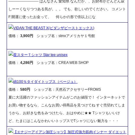
------------------------- はんなさん 愛知県 なんだか、、お財布がどんどん寂
しーーくなりつつある気が。。。 でも、欲しいのでください。 コメント
F:開運に使ったお金って、 何らかの形で倍以上にな
VIDAN THE BEAST X(ビダンザビーストエックス)
価格：
3,900円
ショップ名：stmxアメリカヤ１号館
星スターＴシャツ Star tee unisex
価格：
4,286円
ショップ名：CREA WEB SHOP
綿100％タイダイトップス（ベージュ）
価格：
580円
ショップ名：天然石アクセサリーFROMS
夏に大活躍のファッションアイテムがこのお値段で！ インターネットで
お買い物するなら、こんなお買い得商品を見つけてね すぐ売切れてしま
うから、お好きな色をみつけたら、おはやめに★★ Tシャツもいいけ
ど、たまにはこんなかわいいトップスでTシャツにない魅力を・・・
【エナジーアイアン加圧シャツ】加圧式強力筋肉インナー ダイエット